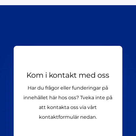
Kom i kontakt med oss
Har du frågor eller funderingar på
innehållet här hos oss? Tveka inte på
att kontakta oss via vårt
kontaktformulär nedan.