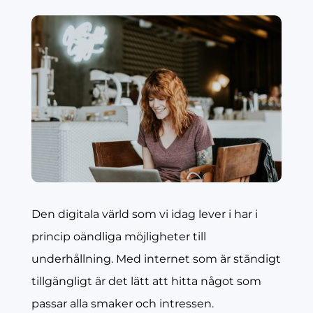
Den digitala värld som vi idag lever i har i
princip oändliga möjligheter till
underhållning. Med internet som är ständigt
tillgängligt är det lätt att hitta något som
passar alla smaker och intressen.