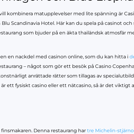
m vill kombinera matupplevelser med lite spänning är Ca
u Scandinavia Hotel. Här kan du spela på casinot och 
estaurang som bjuder på en äkta thailändsk atmosfär me
 men en nackdel med casinon online, som du kan hitta i
d
estaurang – något som gör ett besök på Casino Copenha
nstnärligt anrättade rätter som tillagas av specialutbild
r ett fysiskt casino eller ett nätcasino, så är det viktigt 
för finsmakaren. Denna restaurang har
tre Michelin-stjärno