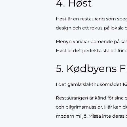
4. Høst
Høst är en restaurang som speg
design och ett fokus på lokala
Menyn varierar beroende på säso
Høst är det perfekta stället fö
5. Kødbyens F
I det gamla slakthusområdet Kød
Restaurangen är känd för sina da
och pilgrimsmusslor. Här kan d
modern miljö. Missa inte deras