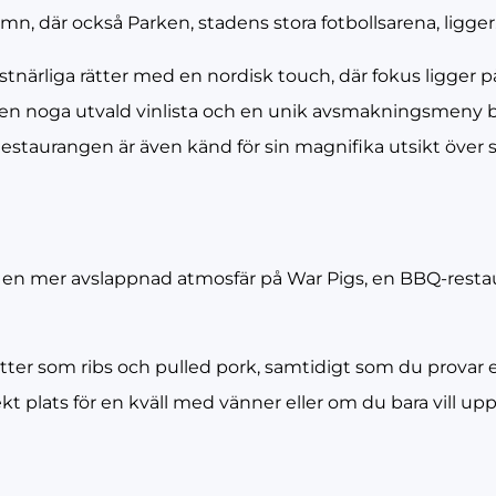
n, där också Parken, stadens stora fotbollsarena, ligger
närliga rätter med en nordisk touch, där fokus ligger p
n noga utvald vinlista och en unik avsmakningsmeny bl
estaurangen är även känd för sin magnifika utsikt över 
u en mer avslappnad atmosfär på War Pigs, en BBQ-rest
tter som ribs och pulled pork, samtidigt som du provar et
rfekt plats för en kväll med vänner eller om du bara vill