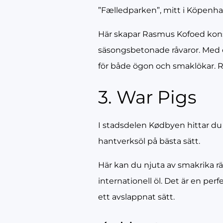
”Fælledparken”, mitt i Köpenham
Här skapar Rasmus Kofoed konst
säsongsbetonade råvaror. Med e
för både ögon och smaklökar. R
3. War Pigs
I stadsdelen Kødbyen hittar d
hantverksöl på bästa sätt.
Här kan du njuta av smakrika rä
internationell öl. Det är en pe
ett avslappnat sätt.