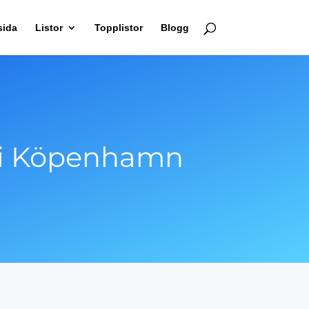
sida
Listor
Topplistor
Blogg
a i Köpenhamn