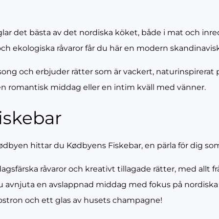
lar det bästa av det nordiska köket, både i mat och inr
 och ekologiska råvaror får du här en modern skandinavi
ng och erbjuder rätter som är vackert, naturinspirerat 
r en romantisk middag eller en intim kväll med vänner.
iskebar
byen hittar du Kødbyens Fiskebar, en pärla för dig som ä
gsfärska råvaror och kreativt tillagade rätter, med allt 
u avnjuta en avslappnad middag med fokus på nordiska 
 ostron och ett glas av husets champagne!