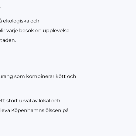
.
å ekologiska och
ir varje besök en upplevelse
staden.
aurang som kombinerar kött och
t stort urval av lokal och
 uppleva Köpenhamns ölscen på