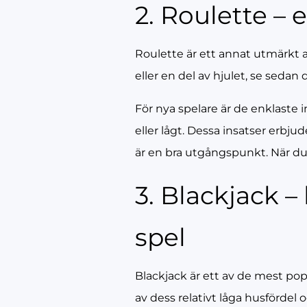
2. Roulette – 
Roulette är ett annat utmärkt al
eller en del av hjulet, se sedan
För nya spelare är de enklaste i
eller lågt. Dessa insatser erbj
är en bra utgångspunkt. När du
3. Blackjack –
spel
Blackjack är ett av de mest popu
av dess relativt låga husfördel 