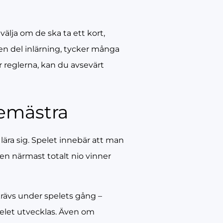
 välja om de ska ta ett kort,
 en del inlärning, tycker många
r reglerna, kan du avsevärt
 bemästra
ära sig. Spelet innebär att man
den närmast totalt nio vinner
krävs under spelets gång –
pelet utvecklas. Även om