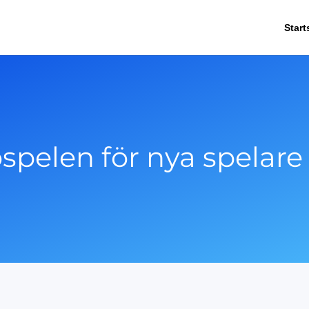
Start
spelen för nya spelare