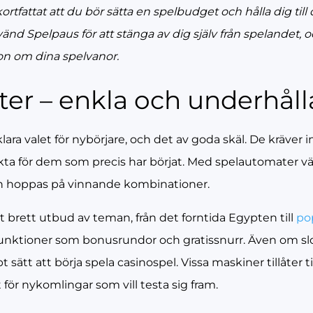
ortfattat att du bör sätta en spelbudget och hålla dig till 
nvänd Spelpaus för att stänga av dig själv från spelandet,
n om dina spelvanor.
ter – enkla och underhål
lara valet för nybörjare, och det av goda skäl. De kräver 
ekta för dem som precis har börjat. Med spelautomater väl
ch hoppas på vinnande kombinationer.
 brett utbud av teman, från det forntida Egypten till
pop
nktioner som bonusrundor och gratissnurr. Även om slot
t sätt att börja spela casinospel. Vissa maskiner tillåter
t för nykomlingar som vill testa sig fram.