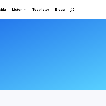
sida
Listor
Topplistor
Blogg