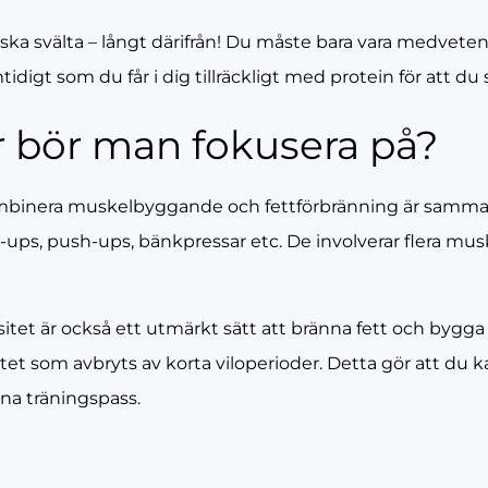
ska svälta – långt därifrån! Du måste bara vara medveten
tidigt som du får i dig tillräckligt med protein för att 
r bör man fokusera på?
ombinera muskelbyggande och fettförbränning är samman
l-ups, push-ups, bänkpressar etc. De involverar flera musk
sitet är också ett utmärkt sätt att bränna fett och byg
itet som avbryts av korta viloperioder. Detta gör att du k
ina träningspass.