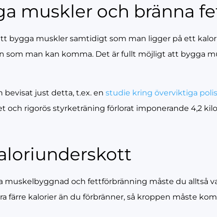
a muskler och bränna fet
tt bygga muskler samtidigt som man ligger på ett kalori
gen som man kan komma. Det är fullt möjligt att bygga m
 bevisat just detta, t.ex. en
studie kring överviktiga pol
et och rigorös styrketräning förlorat imponerande 4,2 kilo 
aloriunderskott
 muskelbyggnad och fettförbränning måste du alltså vara
a färre kalorier än du förbränner, så kroppen måste ko