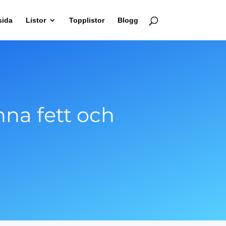
sida
Listor
Topplistor
Blogg
nna fett och