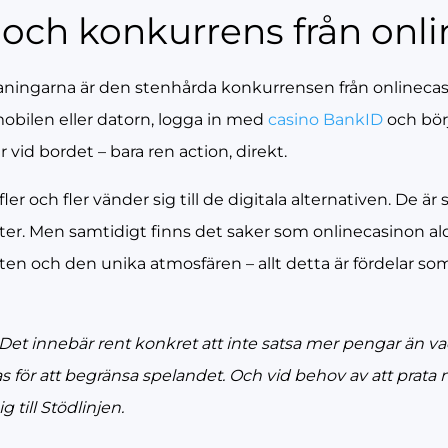
g och konkurrens från onl
ngarna är den stenhårda konkurrensen från onlinecasin
obilen eller datorn, logga in med
casino BankID
och börj
 vid bordet – bara ren action, direkt.
ler och fler vänder sig till de digitala alternativen. De är
er. Men samtidigt finns det saker som onlinecasinon aldr
ten och den unika atmosfären – allt detta är fördelar s
 Det innebär rent konkret att inte satsa mer pengar än vad
 för att begränsa spelandet. Och vid behov av att prat
till Stödlinjen.