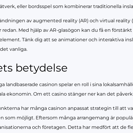
ätverk, eller bordsspel som kombinerar traditionella insl
dningen av augmented reality (AR) och virtual reality 
r redan. Med hjälp av AR-glasögon kan du få en förstärk
 element. Tänk dig att se animationer och interaktiva in
det vanliga.
ts betydelse
a landbaserade casinon spelar en roll i sina lokalsamhäl
 lokala ekonomin. Om ett casino stänger ner kan det påver
unkterna har många casinon anpassat strategin till att va
en som möjligt. Eftersom många arrangemang är populär
isationerna och företagen. Detta har medfört att de fles