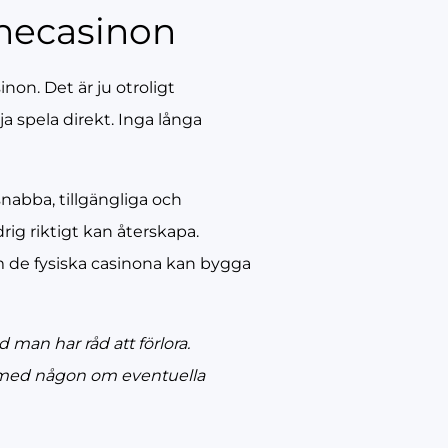
inecasinon
on. Det är ju otroligt
a spela direkt. Inga långa
 snabba, tillgängliga och
ig riktigt kan återskapa.
om de fysiska casinona kan bygga
 man har råd att förlora.
a med någon om eventuella