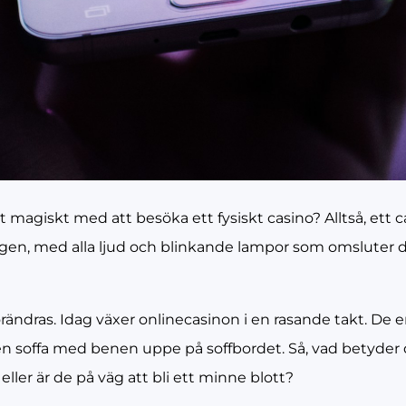
t magiskt med att besöka ett fysiskt casino? Alltså, ett c
en, med alla ljud och blinkande lampor som omsluter dig
förändras. Idag växer onlinecasinon i en rasande takt. De
egen soffa med benen uppe på soffbordet. Så, vad betyder 
ller är de på väg att bli ett minne blott?