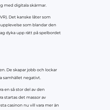
ag med digitala skärmar.
(VR). Det kanske låter som
t upplevelse som blandar den
slag dyka upp rätt på spelbordet
len. De skapar jobb och lockar
ka samhället negativt.
ra en så stor del av den
a startas det massor av
ta casinon nu vill vara mer än