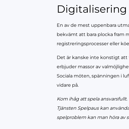
Digitaliserin
En av de mest uppenbara utmani
bekvämt att bara plocka fram m
registreringsprocesser eller köer
Det är kanske inte konstigt att f
erbjuder massor av valmöjlighet
Sociala möten, spänningen i luf
vidare på.
Kom ihåg att spela ansvarsfullt.
Tjänsten Spelpaus kan användas
spelproblem kan man höra av sig 