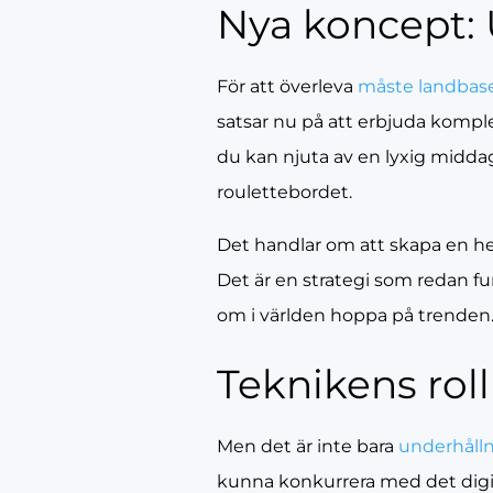
Nya koncept: 
För att överleva
måste landbas
satsar nu på att erbjuda komple
du kan njuta av en lyxig middag
roulettebordet.
Det handlar om att skapa en helk
Det är en strategi som redan f
om i världen hoppa på trenden
Teknikens roll
Men det är inte bara
underhåll
kunna konkurrera med det digit