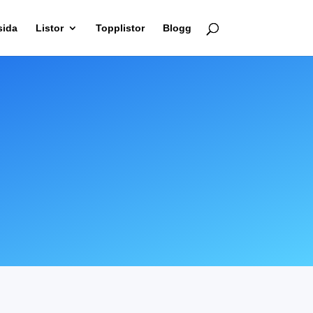
sida
Listor
Topplistor
Blogg