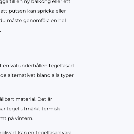
ga till en ny balkong eller ett
att putsen kan spricka eller
att du måste genomföra en hel
.
tt en väl underhållen tegelfasad
de alternativet bland alla typer
llbart material. Det är
ar tegel utmärkt termisk
rmt på vintern.
nglivad, kan en tegelfasad vara