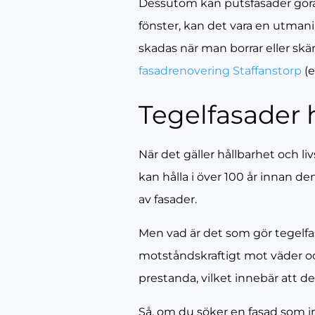
Dessutom kan putsfasader göra de
fönster, kan det vara en utmani
skadas när man borrar eller skär
fasadrenovering Staffanstorp
(e
Tegelfasader h
När det gäller hållbarhet och li
kan hålla i över 100 år innan de
av fasader.
Men vad är det som gör tegelfasa
motståndskraftigt mot väder o
prestanda, vilket innebär att de
Så, om du söker en fasad som int