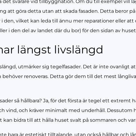
t svårare vid tillbyggnation. Om du till exempel vill läg
ng att göra detta utan att skada fasaden. Detta beror på 
 i den, vilket kan leda till ännu mer reparationer eller 
ller i den del av landet där du bor) för den sidan av huset
ar längst livslängd
vslängd, utmärker sig tegelfasader. Det är inte ovanligt a
n behöver renoveras. Detta gör dem till det mest långliva
der så hållbara? Ja, för det första är tegel ett extremt hå
ch vind, och kräver minimalt med underhåll. Dessutom h
t kan bidra till att hålla huset svalt på sommaren och va
e bara är estetiskt tilltalande, utan också hållbar och lå