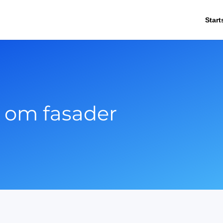
Start
a om fasader