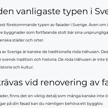
den vanligaste typen i Sv
mest förekommande typen av fasader i Sverige. Även om 
e byggnader som fortfarande stolt bär sina ursprungliga tr
nska städer och orter.
 av Sverige är kanske de traditionella röda trähusen. De
r svensk tradition och historia. De röda trähusen är inte b
storia och kultur.
rävas vid renovering av 
sader, finns det en viktig detalj som många kanske inte ö
ingar på din fasad kan du nämligen behöva ett bygglov.