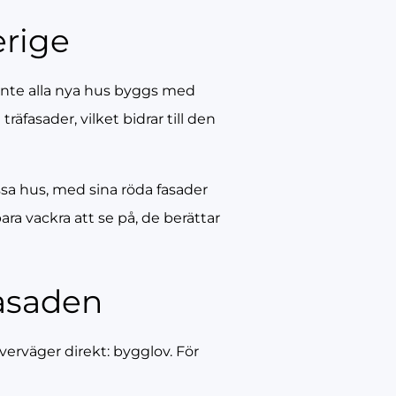
erige
inte alla nya hus byggs med
äfasader, vilket bidrar till den
ssa hus, med sina röda fasader
ara vackra att se på, de berättar
fasaden
verväger direkt: bygglov. För