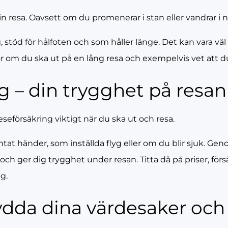
din resa. Oavsett om du promenerar i stan eller vandrar i
stöd för hålfoten och som håller länge. Det kan vara väl v
skor om du ska ut på en lång resa och exempelvis vet a
g – din trygghet på resan
eseförsäkring viktigt när du ska ut och resa.
t händer, som inställda flyg eller om du blir sjuk. Geno
ch ger dig trygghet under resan. Titta då på priser, förs
g.
ydda dina värdesaker och