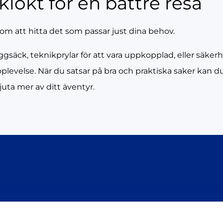
 klokt för en bättre resa
r om att hitta det som passar just dina behov.
ggsäck, teknikprylar för att vara uppkopplad, eller säker
eupplevelse. När du satsar på bra och praktiska saker kan
juta mer av ditt äventyr.