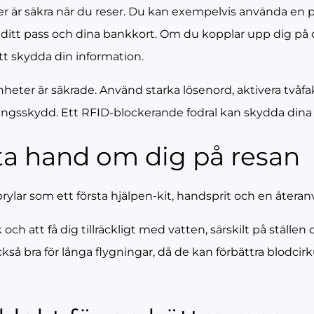
aker är säkra när du reser. Du kan exempelvis använda 
på ditt pass och dina bankkort. Om du kopplar upp dig på 
tt skydda din information.
 enheter är säkrade. Använd starka lösenord, aktivera två
skydd. Ett RFID-blockerande fodral kan skydda dina kor
 ta hand om dig på resan
lar som ett första hjälpen-kit, handsprit och en återan
k och att få dig tillräckligt med vatten, särskilt på ställen 
kså bra för långa flygningar, då de kan förbättra blodcir