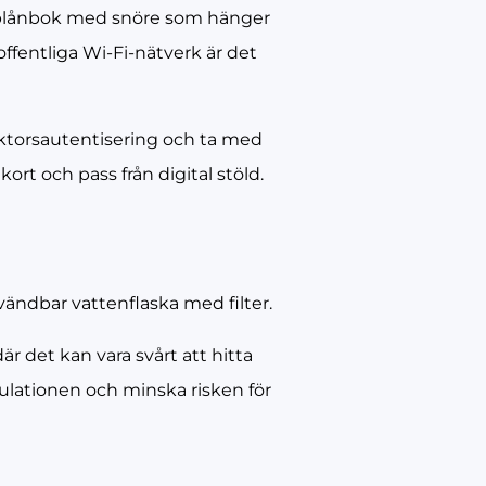
en plånbok med snöre som hänger
offentliga Wi-Fi-nätverk är det
faktorsautentisering och ta med
t och pass från digital stöld.
vändbar vattenflaska med filter.
där det kan vara svårt att hitta
kulationen och minska risken för