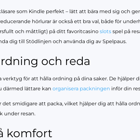
kläsare som Kindle perfekt – lätt att bära med sig och ger
educerande hörlurar är också ett bra val, både för underh
fullt och måttligt) på ditt favoritcasino
slots
spel på res
nda dig till Stödlinjen och använda dig av Spelpaus.
rdning och reda
erktyg för att hålla ordning på dina saker. De hjälper 
t du därmed lättare kan
organisera packningen
inför din res
ör det smidigare att packa, vilket hjälper dig att hålla or
ik under resan.
på komfort