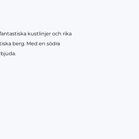
antastiska kustlinjer och rika
tätiska berg. Med en södra
rbjuda.