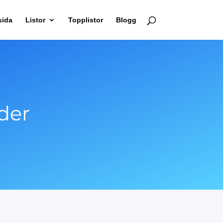
sida
Listor
Topplistor
Blogg
äder