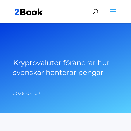
Kryptovalutor förändrar hur
svenskar hanterar pengar
2026-04-07