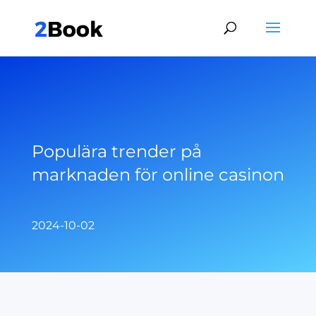
Populära trender på
marknaden för online casinon
2024-10-02