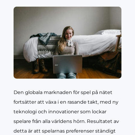
Den globala marknaden för spel på nätet
fortsätter att växa i en rasande takt, med ny
teknologi och innovationer som lockar
spelare från alla världens hörn. Resultatet av
detta är att spelarnas preferenser ständigt