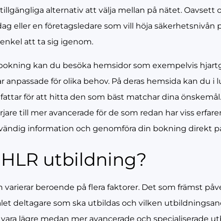
llgängliga alternativ att välja mellan på nätet. Oavset
rdag eller en företagsledare som vill höja säkerhetsnivån 
nkel att ta sig igenom.
okning kan du besöka hemsidor som exempelvis hjartgr
 anpassade för olika behov. På deras hemsida kan du i l
attar för att hitta den som bäst matchar dina önskemål.
are till mer avancerade för de som redan har viss erfar
nödvändig information och genomföra din bokning direkt 
 HLR utbildning?
n varierar beroende på flera faktorer. Det som främst på
et deltagare som ska utbildas och vilken utbildningsano
vara lägre medan mer avancerade och specialiserade utb