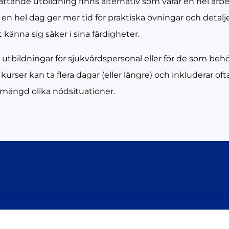
ttande utbildning finns alternativ som varar en hel arbet
n hel dag ger mer tid för praktiska övningar och detalj
 känna sig säker i sina färdigheter.
utbildningar för sjukvårdspersonal eller för de som beh
ser kan ta flera dagar (eller längre) och inkluderar ofta
 mängd olika nödsituationer.