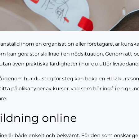
 anställd inom en organisation eller företagare, är kun
om kan göra stor skillnad i en nödsituation. Genom att b
utan även praktiska färdigheter i hur du utför livräddande
gå igenom hur du steg för steg kan boka en HLR kurs so
titta på olika typer av kurser, vad som bör ingå i en gr
re.
ldning online
ine är både enkelt och bekvämt. För den som önskar gen