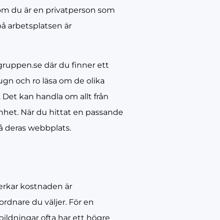
t om du är en privatperson som
på arbetsplatsen är
uppen.se där du finner ett
ugn och ro läsa om de olika
 Det kan handla om allt från
enhet. När du hittat en passande
på deras webbplats.
verkar kostnaden är
rdnare du väljer. För en
ildningar ofta har ett högre