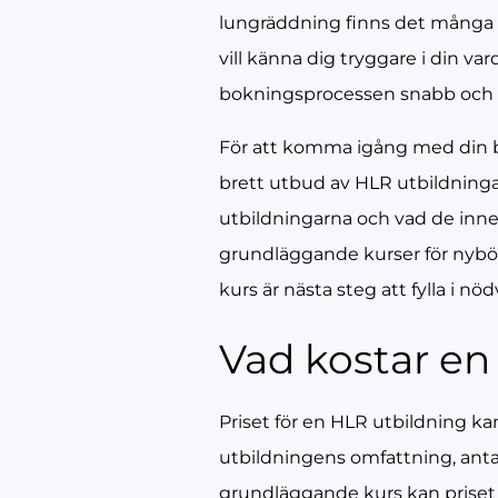
lungräddning finns det många ti
vill känna dig tryggare i din va
bokningsprocessen snabb och e
För att komma igång med din b
brett utbud av HLR utbildningar
utbildningarna och vad de innef
grundläggande kurser för nybörj
kurs är nästa steg att fylla i 
Vad kostar en
Priset för en HLR utbildning ka
utbildningens omfattning, antal
grundläggande kurs kan priset 