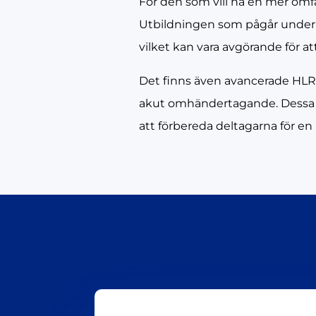
För den som vill ha en mer omfa
Utbildningen som pågår under e
vilket kan vara avgörande för att
Det finns även avancerade HLR 
akut omhändertagande. Dessa kur
att förbereda deltagarna för en