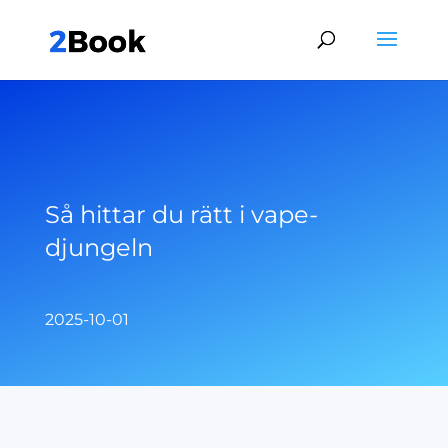
Så hittar du rätt i vape-
djungeln
2025-10-01