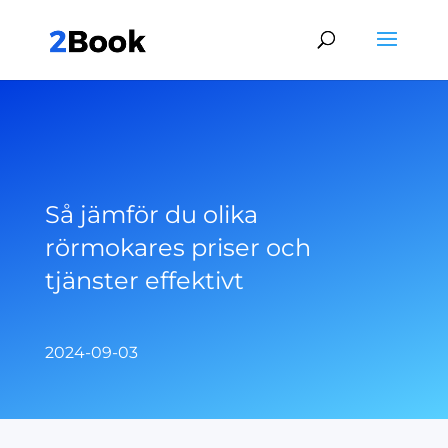
Så jämför du olika
rörmokares priser och
tjänster effektivt
2024-09-03