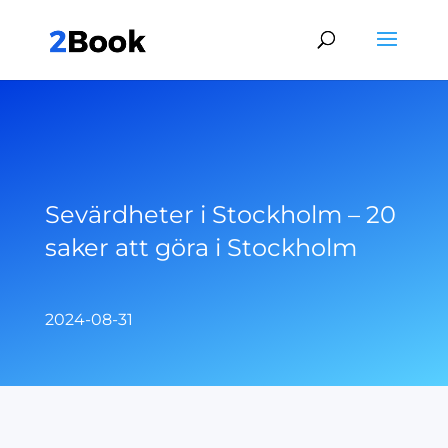
Sevärdheter i Stockholm – 20
saker att göra i Stockholm
2024-08-31