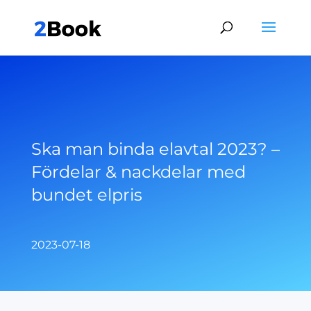
Ska man binda elavtal 2023? –
Fördelar & nackdelar med
bundet elpris
2023-07-18