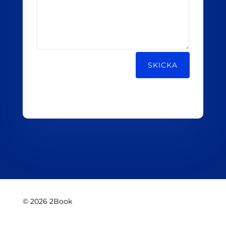
Alternative:
SKICKA
© 2026 2Book