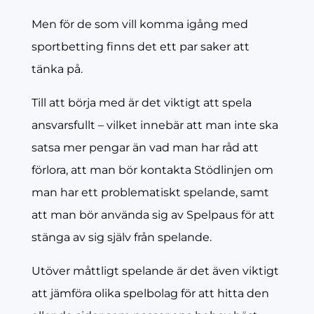
Men för de som vill komma igång med
sportbetting finns det ett par saker att
tänka på.
Till att börja med är det viktigt att spela
ansvarsfullt – vilket innebär att man inte ska
satsa mer pengar än vad man har råd att
förlora, att man bör kontakta Stödlinjen om
man har ett problematiskt spelande, samt
att man bör använda sig av Spelpaus för att
stänga av sig själv från spelande.
Utöver måttligt spelande är det även viktigt
att jämföra olika spelbolag för att hitta den