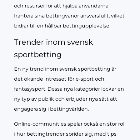
och resurser för att hjälpa användarna
hantera sina bettingvanor ansvarsfullt, vilket
bidrar till en hållbar bettingupplevelse.
Trender inom svensk
sportbetting
En ny trend inom svensk sportbetting är
det ökande intresset för e-sport och
fantasysport. Dessa nya kategorier lockar en
ny typ av publik och erbjuder nya sätt att
engagera sig i bettingvärlden.
Online-communities spelar också en stor roll
i hur bettingtrender sprider sig, med tips