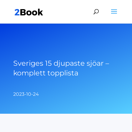
Sveriges 15 djupaste sjöar –
komplett topplista
2023-10-24