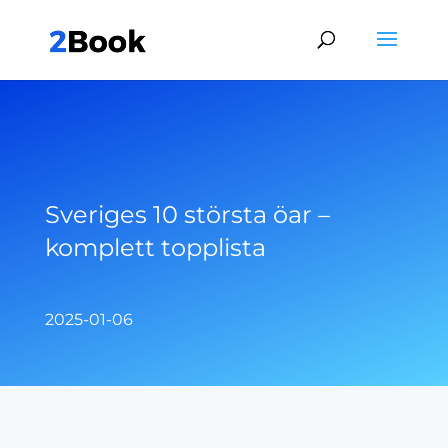
Sveriges 10 största öar –
komplett topplista
2025-01-06