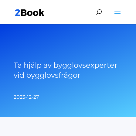
Ta hjälp av bygglovsexperter
vid bygglovsfrågor
2023-12-27