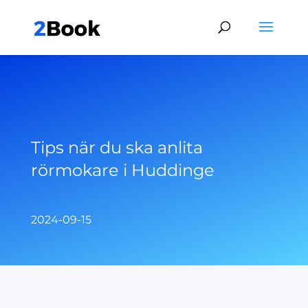
Tips när du ska anlita
rörmokare i Huddinge
2024-09-15