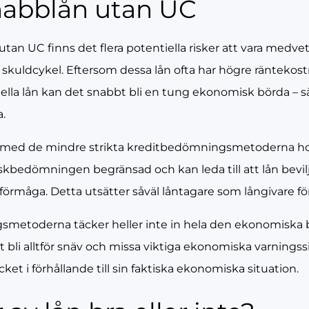
nabblån utan UC
tan UC finns det flera potentiella risker att vara medvet
skuldcykel. Eftersom dessa lån ofta har högre räntekos
nella lån kan det snabbt bli en tung ekonomisk börda – s
a.
med de mindre strikta kreditbedömningsmetoderna hos
skbedömningen begränsad och kan leda till att lån bevil
sförmåga. Detta utsätter såväl låntagare som långivare fö
ngsmetoderna täcker heller inte in hela den ekonomiska
 bli alltför snäv och missa viktiga ekonomiska varningss
ket i förhållande till sin faktiska ekonomiska situation.