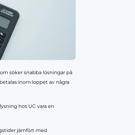
 som söker snabba lösningar på
tbetalas inom loppet av några
lysning hos UC vara en
gstider jämfört med