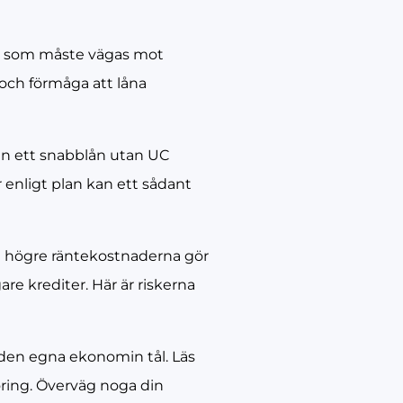
UC som måste vägas mot
n och förmåga att låna
 kan ett snabblån utan UC
 enligt plan kan ett sådant
De högre räntekostnaderna gör
gare krediter. Här är riskerna
d den egna ekonomin tål. Läs
öring. Överväg noga din