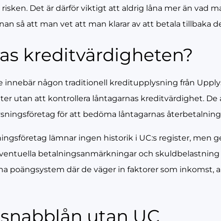
r risken. Det är därför viktigt att aldrig låna mer än vad 
n så att man vet att man klarar av att betala tillbaka 
ras kreditvärdigheten?
innebär någon traditionell kreditupplysning från Upply
diter utan att kontrollera låntagarnas kreditvärdighet. De 
sningsföretag för att bedöma låntagarnas återbetalnin
ingsföretag lämnar ingen historik i UC:s register, men ger
eventuella betalningsanmärkningar och skuldbelastning
na poängsystem där de väger in faktorer som inkomst, a
 snabblån utan UC