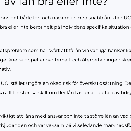
 av lån bra eller inte?
 finns det både för- och nackdelar med snabblån utan 
bra eller inte beror helt på individens specifika situatio
ditetsproblem som har svårt att få lån via vanliga banker
nge lånebeloppet är hanterbart och återbetalningen sker
nativ.
UC istället utgöra en ökad risk för överskuldsättning. 
llt för stor, särskilt om fler lån tas för att betala av tidi
 viktigt att låna med ansvar och inte ta större lån än va
ika erbjudanden och var vaksam på vilseledande marknadsf