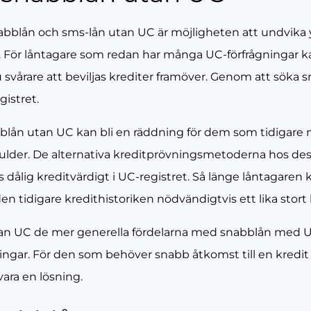
blån och sms-lån utan UC är möjligheten att undvika yt
För låntagare som redan har många UC-förfrågningar kan 
 svårare att beviljas krediter framöver. Genom att söka
gistret.
bblån utan UC kan bli en räddning för dem som tidigare 
 skulder. De alternativa kreditprövningsmetoderna hos d
ts dålig kreditvärdigt i UC-registret. Så länge låntagaren
n tidigare kredithistoriken nödvändigtvis ett lika stort 
tan UC de mer generella fördelarna med snabblån med 
gar. För den som behöver snabb åtkomst till en kredit 
ara en lösning.