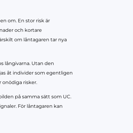
en om. En stor risk är
tnader och kortare
ärskilt om låntagaren tar nya
 långivarna. Utan den
jas åt individer som egentligen
r onödiga risker.
 bilden på samma sätt som UC.
ignaler. För låntagaren kan