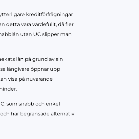
terligare kreditförfrågningar
detta vara värdefullt, då fler
 snabblån utan UC slipper man
nekats lån på grund av sin
essa långivare öppnar upp
 kan visa på nuvarande
hinder.
UC, som snabb och enkel
och har begränsade alternativ