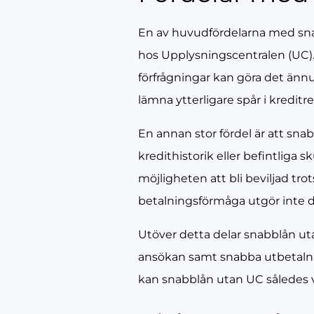
En av huvudfördelarna med snab
hos Upplysningscentralen (UC). 
förfrågningar kan göra det ännu
lämna ytterligare spår i kreditre
En annan stor fördel är att sna
kredithistorik eller befintliga
möjligheten att bli beviljad tro
betalningsförmåga utgör inte de
Utöver detta delar snabblån u
ansökan samt snabba utbetalnin
kan snabblån utan UC således v