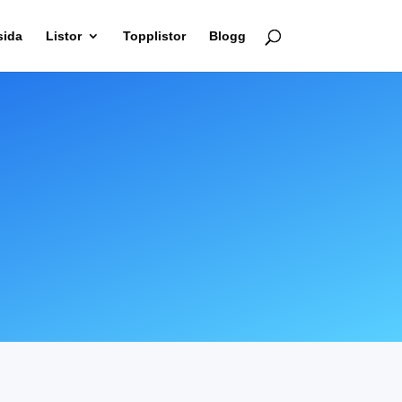
sida
Listor
Topplistor
Blogg