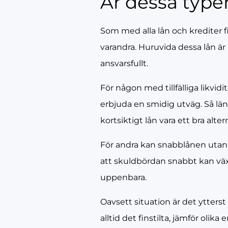
Är dessa typer
Som med alla lån och krediter
varandra. Huruvida dessa lån är 
ansvarsfullt.
För någon med tillfälliga likvi
erbjuda en smidig utväg. Så lä
kortsiktigt lån vara ett bra alter
För andra kan snabblånen utan 
att skuldbördan snabbt kan växa a
uppenbara.
Oavsett situation är det ytterst
alltid det finstilta, jämför ol