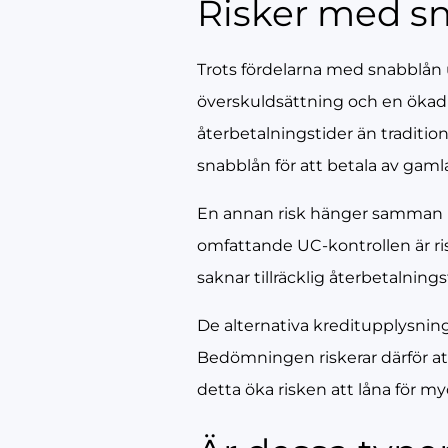
Risker med s
Trots fördelarna med snabblån u
överskuldsättning och en ökad 
återbetalningstider än traditio
snabblån för att betala av gaml
En annan risk hänger samman 
omfattande UC-kontrollen är ri
saknar tillräcklig återbetalning
De alternativa kreditupplysni
Bedömningen riskerar därför att
detta öka risken att låna för myc