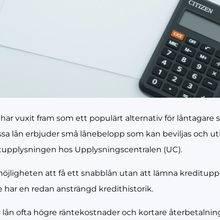
har vuxit fram som ett populärt alternativ för låntagare
 Dessa lån erbjuder små lånebelopp som kan beviljas och u
itupplysningen hos Upplysningscentralen (UC).
ligheten att få ett snabblån utan att lämna kreditupp
e har en redan ansträngd kredithistorik.
lån ofta högre räntekostnader och kortare återbetalnin