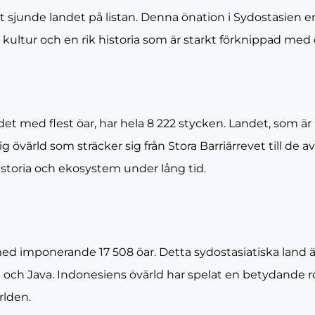
et sjunde landet på listan. Denna önation i Sydostasien
ultur och en rik historia som är starkt förknippad med 
det med flest öar, har hela 8 222 stycken. Landet, som är k
 övärld som sträcker sig från Stora Barriärrevet till de 
historia och ekosystem under lång tid.
med imponerande 17 508 öar. Detta sydostasiatiska land ä
i och Java. Indonesiens övärld har spelat en betydande rol
rlden.