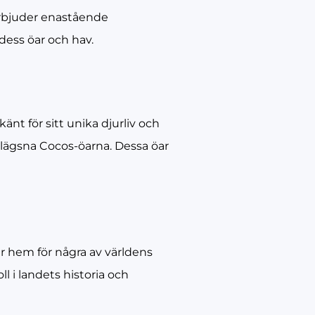
 erbjuder enastående
dess öar och hav.
änt för sitt unika djurliv och
avlägsna Cocos-öarna. Dessa öar
r hem för några av världens
l i landets historia och