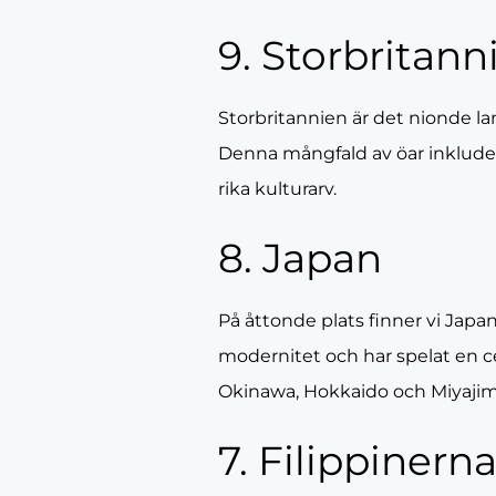
9. Storbritann
Storbritannien är det nionde l
Denna mångfald av öar inkludera
rika kulturarv.
8. Japan
På åttonde plats finner vi Japa
modernitet och har spelat en cen
Okinawa, Hokkaido och Miyajim
7. Filippinern