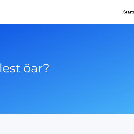
Start
flest öar?