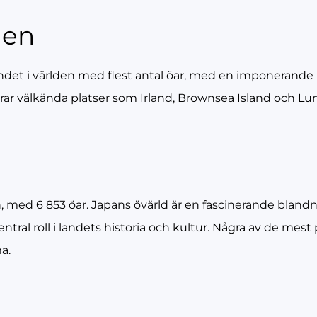
ien
andet i världen med flest antal öar, med en imponerande
r välkända platser som Irland, Brownsea Island och Lundy
n, med 6 853 öar. Japans övärld är en fascinerande blandn
tral roll i landets historia och kultur. Några av de mest 
a.
a