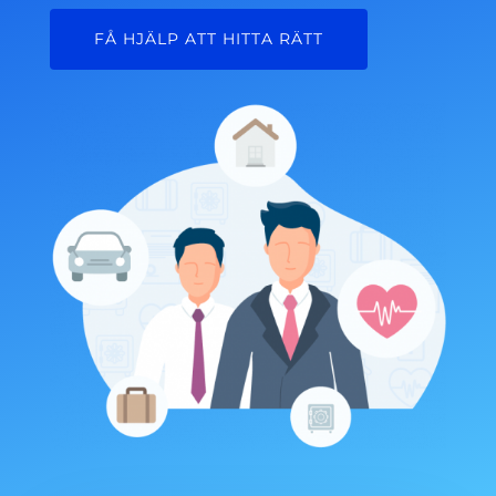
FÅ HJÄLP ATT HITTA RÄTT